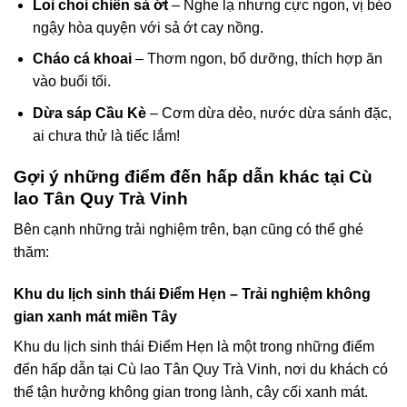
Loi choi chiên sả ớt
– Nghe lạ nhưng cực ngon, vị béo
ngậy hòa quyện với sả ớt cay nồng.
Cháo cá khoai
– Thơm ngon, bổ dưỡng, thích hợp ăn
vào buổi tối.
Dừa sáp Cầu Kè
– Cơm dừa dẻo, nước dừa sánh đặc,
ai chưa thử là tiếc lắm!
Gợi ý những điểm đến hấp dẫn khác tại Cù
lao Tân Quy Trà Vinh
Bên cạnh những trải nghiệm trên, bạn cũng có thể ghé
thăm:
Khu du lịch sinh thái Điểm Hẹn – Trải nghiệm không
gian xanh mát miền Tây
Khu du lịch sinh thái Điểm Hẹn là một trong những điểm
đến hấp dẫn tại Cù lao Tân Quy Trà Vinh, nơi du khách có
thể tận hưởng không gian trong lành, cây cối xanh mát.