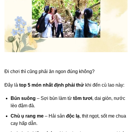
Đi chơi thì cũng phải ăn ngon đúng không?
Đây là
top 5 món nhất định phải thử
khi đến cù lao này:
Bún suông
– Sợi bún làm từ
tôm tươi
, dai giòn, nước
lèo đậm đà.
Chù ụ rang me
– Hải sản
độc lạ
, thịt ngọt, sốt me chua
cay hấp dẫn.