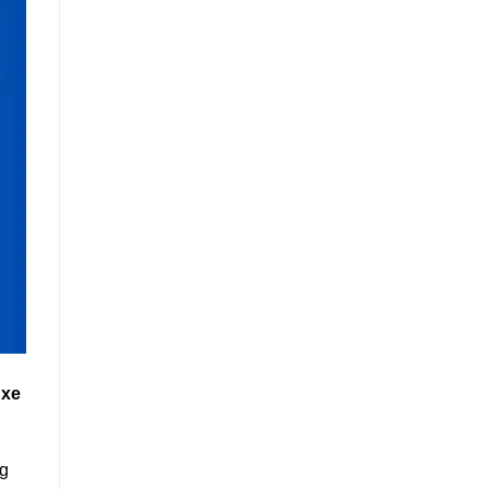
 xe
ng