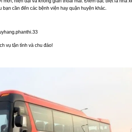
 mới, hiện đại và không gian thoải mái. Điểm đặc biệt là nhà x
 nếu bạn cần đến các bệnh viện hay quận huyện khác.
huyhang.phanthi.33
h vụ tận tình và chu đáo!