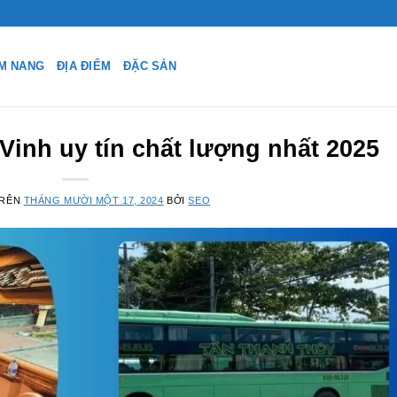
M NANG
ĐỊA ĐIỂM
ĐẶC SẢN
Vinh uy tín chất lượng nhất 2025
TRÊN
THÁNG MƯỜI MỘT 17, 2024
BỞI
SEO