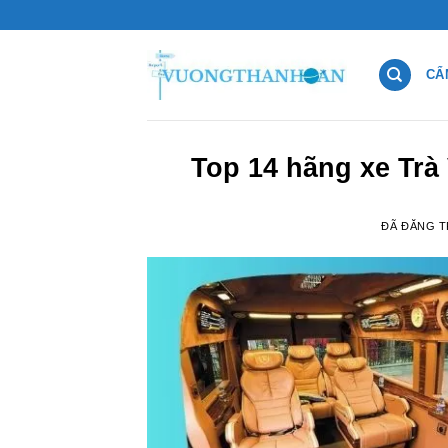
Chuyển
đến
nội
CẨ
dung
Top 14 hãng xe Trà 
ĐÃ ĐĂNG 