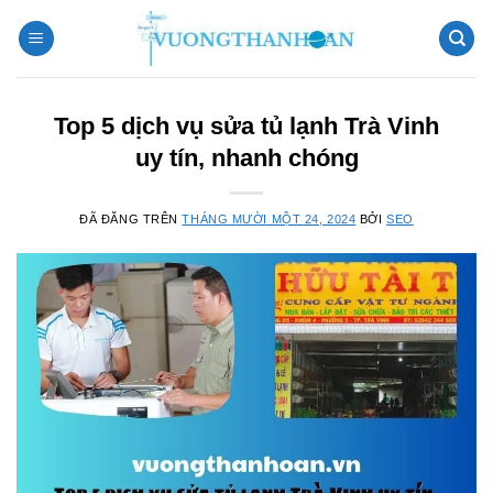
Chuyển
đến
nội
dung
Top 5 dịch vụ sửa tủ lạnh Trà Vinh
uy tín, nhanh chóng
ĐÃ ĐĂNG TRÊN
THÁNG MƯỜI MỘT 24, 2024
BỞI
SEO