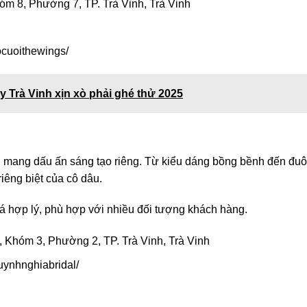
m 8, Phường 7, TP. Trà Vinh, Trà Vinh
cuoithewings/
 Trà Vinh xịn xò phải ghé thử 2025
 mang dấu ấn sáng tạo riêng. Từ kiểu dáng bồng bềnh đến đuô
riêng biệt của cô dâu.
iá hợp lý, phù hợp với nhiều đối tượng khách hàng.
hóm 3, Phường 2, TP. Trà Vinh, Trà Vinh
ynhnghiabridal/