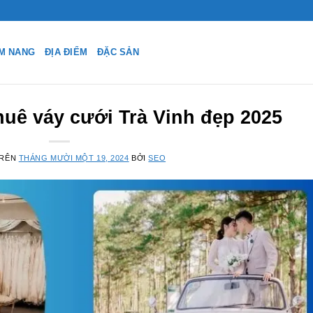
M NANG
ĐỊA ĐIỂM
ĐẶC SẢN
huê váy cưới Trà Vinh đẹp 2025
TRÊN
THÁNG MƯỜI MỘT 19, 2024
BỞI
SEO