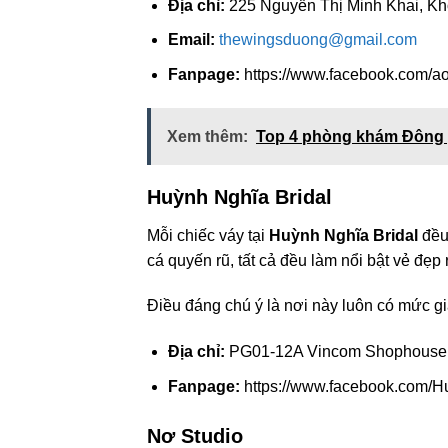
Địa chỉ:
225 Nguyễn Thị Minh Khai, Khó
Email:
thewingsduong@gmail.com
Fanpage:
https://www.facebook.com/ao
Xem thêm:
Top 4 phòng khám Đông y
Huỳnh Nghĩa Bridal
Mỗi chiếc váy tại
Huỳnh Nghĩa Bridal
đều
cá quyến rũ, tất cả đều làm nổi bật vẻ đẹp 
Điều đáng chú ý là nơi này luôn có mức g
Địa chỉ:
PG01-12A Vincom Shophouse, K
Fanpage:
https://www.facebook.com/Hu
Nơ Studio