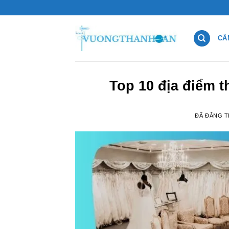
Chuyển
đến
nội
CẨ
dung
Top 10 địa điểm t
ĐÃ ĐĂNG 