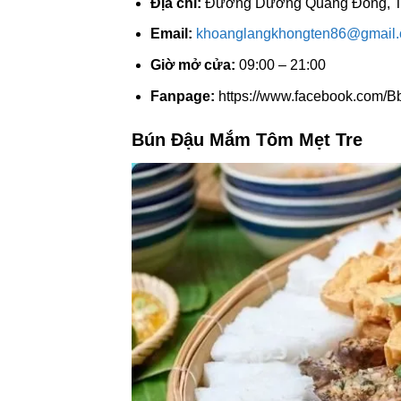
Địa chỉ:
Đường Dương Quang Đông, TP.
Email:
khoanglangkhongten86@gmail
Giờ mở cửa:
09:00 – 21:00
Fanpage:
https://www.facebook.com
Bún Đậu Mắm Tôm Mẹt Tre