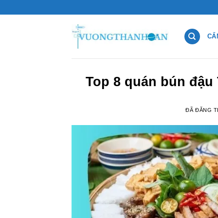
Chuyển
đến
nội
CẨ
dung
Top 8 quán bún đậu 
ĐÃ ĐĂNG 