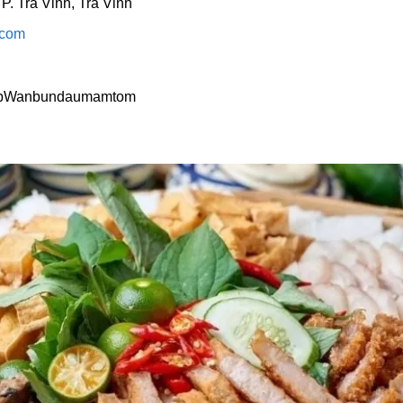
 Trà Vinh, Trà Vinh
.com
/BbWanbundaumamtom