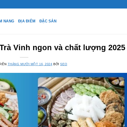
M NANG
ĐỊA ĐIỂM
ĐẶC SẢN
Trà Vinh ngon và chất lượng 2025
TRÊN
THÁNG MƯỜI MỘT 16, 2024
BỞI
SEO