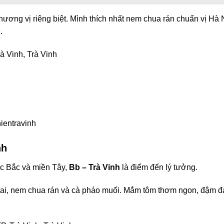
hương vị riêng biệt. Mình thích nhất nem chua rán chuẩn vị Hà 
.
à Vinh, Trà Vinh
ientravinh
nh
ực Bắc và miền Tây,
Bb – Trà Vinh
là điểm đến lý tưởng.
ò tai, nem chua rán và cà pháo muối. Mắm tôm thơm ngon, đậm đ