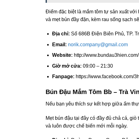
Điểm đặc biệt là mắm tôm tự sản xuất với 
và mẹt bún đầy đặn, kèm rau sống sạch sẽ
Địa chỉ:
Số 686B Điện Biên Phủ, TP. Tr
Email:
norik.company@gmail.com
Website:
http://www.bundau3hien.com/
Giờ mở cửa:
09:00 – 21:30
Fanpage:
https://www.facebook.com/3h
Bún Đậu Mắm Tôm Bb – Trà Vi
Nếu bạn yêu thích sự kết hợp giữa ẩm th
Mẹt bún đậu tại đây có đầy đủ chả cá, gi
và luôn được chế biến mới mỗi ngày.